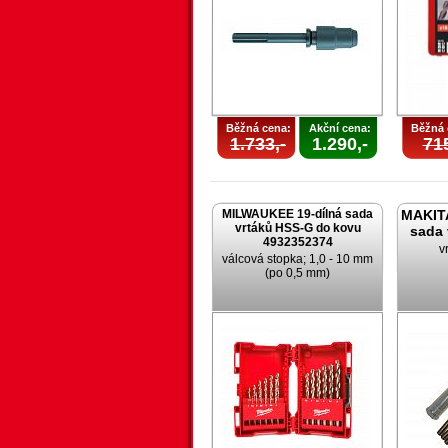
Běžná cena:
Akční cena:
Běžná 
1.733,-
1.290,-
715
MILWAUKEE 19-dílná sada
MAKITA
vrtáků HSS-G do kovu
sada
4932352374
v
válcová stopka; 1,0 - 10 mm
(po 0,5 mm)