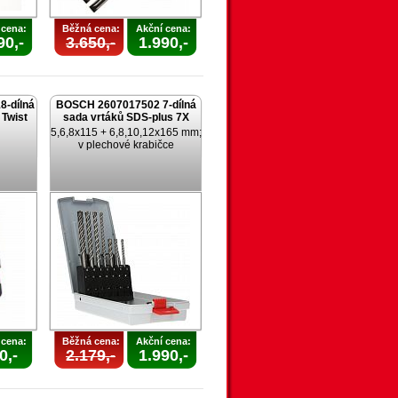
 cena:
Běžná cena:
Akční cena:
90,-
3.650,-
1.990,-
-dílná
BOSCH 2607017502 7-dílná
 Twist
sada vrtáků SDS-plus 7X
5,6,8x115 + 6,8,10,12x165 mm;
v plechové krabičce
 cena:
Běžná cena:
Akční cena:
0,-
2.179,-
1.990,-