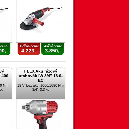
 cena:
Běžná cena:
Akční cena:
90,-
4.223,-
3.850,-
vý
FLEX Aku rázový
 400
utahovák IW 3/4" 18.0-
EC
00 Nm;
18 V; bez aku; 1060/1680 Nm;
xx
3/4"; 3,3 kg