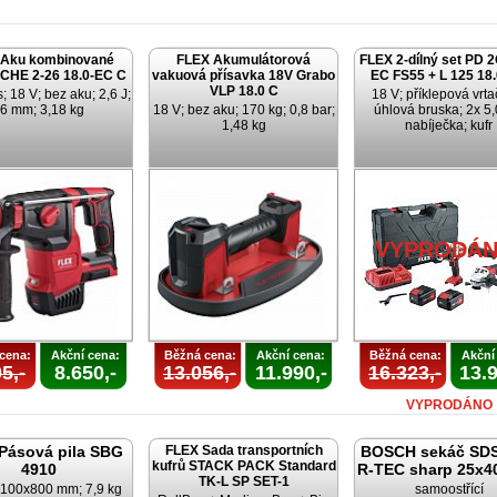
 Aku kombinované
FLEX Akumulátorová
FLEX 2-dílný set PD 2
 CHE 2-26 18.0-EC C
vakuová přísavka 18V Grabo
EC FS55 + L 125 18
VLP 18.0 C
 18 V; bez aku; 2,6 J;
18 V; příklepová vrta
6 mm; 3,18 kg
18 V; bez aku; 170 kg; 0,8 bar;
úhlová bruska; 2x 5,
1,48 kg
nabíječka; kufr
VYPRODÁ
cena:
Akční cena:
Běžná cena:
Akční cena:
Běžná cena:
Akční
5,-
8.650,-
13.056,-
11.990,-
16.323,-
13.9
VYPRODÁNO
Pásová pila SBG
FLEX Sada transportních
BOSCH sekáč SD
kufrů STACK PACK Standard
4910
R-TEC sharp 25x4
TK-L SP SET-1
 100x800 mm; 7,9 kg
samoostřící