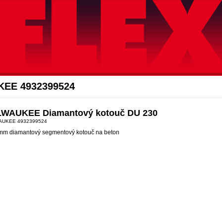
Akce Flex
KEE 4932399524
LWAUKEE Diamantový kotouč DU 230
AUKEE 4932399524
mm diamantový segmentový kotouč na beton