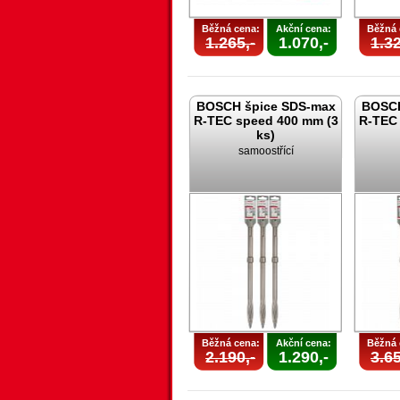
Běžná cena:
Akční cena:
Běžná 
1.265,-
1.070,-
1.32
BOSCH špice SDS-max
BOSCH
R-TEC speed 400 mm (3
R-TEC 
ks)
samoostřící
Běžná cena:
Akční cena:
Běžná 
2.190,-
1.290,-
3.65