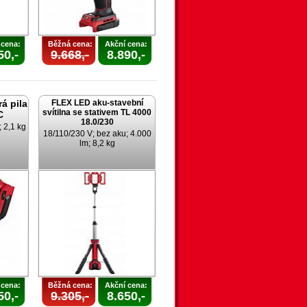
 cena:
Běžná cena:
Akční cena:
50,-
9.668,-
8.890,-
á pila
FLEX LED aku-stavební
svítilna se stativem TL 4000
C
18.0/230
 2,1 kg
18/110/230 V; bez aku; 4.000
lm; 8,2 kg
 cena:
Běžná cena:
Akční cena:
50,-
9.305,-
8.650,-