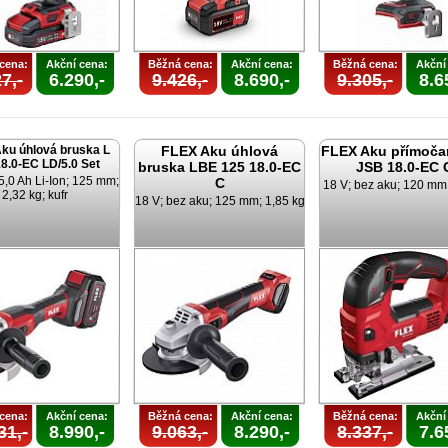
cena:
Akční cena:
Běžná cena:
Akční cena:
Běžná cena:
Akční
7,-
6.290,-
9.426,-
8.690,-
9.305,-
8.6
ku úhlová bruska L
FLEX Aku úhlová
FLEX Aku přímočar
8.0-EC LD/5.0 Set
bruska LBE 125 18.0-EC
JSB 18.0-EC 
5,0 Ah Li-Ion; 125 mm;
C
18 V; bez aku; 120 mm;
2,32 kg; kufr
18 V; bez aku; 125 mm; 1,85 kg
cena:
Akční cena:
Běžná cena:
Akční cena:
Běžná cena:
Akční
31,-
8.990,-
9.063,-
8.290,-
8.337,-
7.6