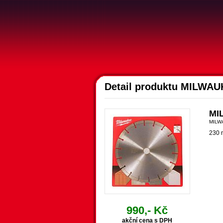
Detail produktu MILWAU
MI
MILW
230 
990,- Kč
akční cena s DPH