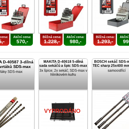
cena:
Akční cena:
Běžná cena:
Akční cena:
Běžná cena:
Akční
,-
570,-
1.228,-
980,-
1.293,-
99
 D-40587 3-dílná
MAKITA D-40618 5-dílná
BOSCH sekáč SDS-m
sada sekáčů a špic SDS-max
TEC sharp 25x400 mm
 vrtáků SDS-max
3x špice; 2x sekáč; SDS-max v
samoostřící
rtáky SDS-max
hliníkovém kufru
VYPRODÁNO