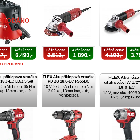
PRODÁNO
cena:
Akční cena:
Běžná cena:
Akční cena:
Běžná cena:
Akční
7,-
6.490,-
2.512,-
1.890,-
4.193,-
3.7
VYPRODÁNO
u příklepová vrtačka
FLEX Aku příklepová vrtačka
FLEX Aku rázo
18.0-EC LD/2.5 Set
PD 2G 18.0-EC FS55BC
utahovák IW 1/2"
 2,5 Ah Li-Ion; 65 Nm;
18 V; 2x 5,0 Ah Li-Ion; 75 Nm;
18.0-EC
kg; 13mm kov; kufr
2,02 kg; 13mm kov; kufr;
18 V; bez aku; 400/6
rychlobrzda
1/2"; 1,2 kg; L-Bo