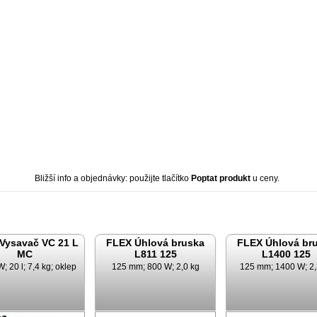
Bližší info a objednávky: použijte tlačítko
Poptat produkt
u ceny.
Vysavač VC 21 L
FLEX Úhlová bruska
FLEX Úhlová br
MC
L811 125
L1400 125
; 20 l; 7,4 kg; oklep
125 mm; 800 W; 2,0 kg
125 mm; 1400 W; 2,