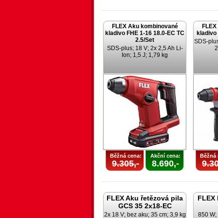
FLEX Aku kombinované
FLEX
kladivo FHE 1-16 18.0-EC TC
kladivo
2.5/Set
SDS-plus;
SDS-plus; 18 V; 2x 2,5 Ah Li-
2
Ion; 1,5 J; 1,79 kg
Běžná cena:
Akční cena:
Běžná 
9.305,-
8.690,-
9.30
FLEX Aku řetězová pila
FLEX 
GCS 35 2x18-EC
2x 18 V; bez aku; 35 cm; 3,9 kg
850 W;