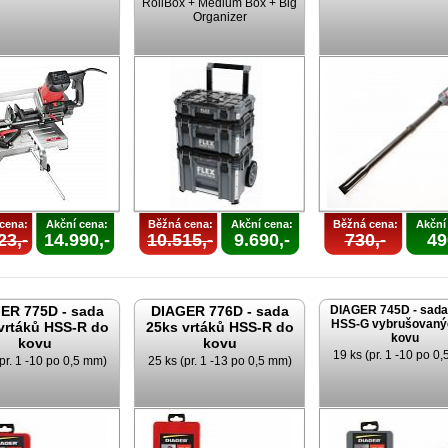
RollBox + Medium Box + Big
Organizer
cena:
Akční cena:
Běžná cena:
Akční cena:
Běžná cena:
Akční
23,-
14.990,-
10.515,-
9.690,-
730,-
49
ER 775D - sada
DIAGER 776D - sada
DIAGER 745D - sada
HSS-G vybrušovaný
vrtáků HSS-R do
25ks vrtáků HSS-R do
kovu
kovu
kovu
19 ks (pr. 1 -10 po 0
pr. 1 -10 po 0,5 mm)
25 ks (pr. 1 -13 po 0,5 mm)