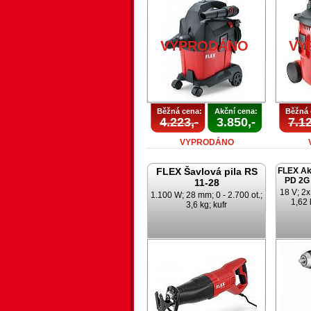
VYPRODÁNO
VY
Běžná cena:
Akční cena:
Běžná 
4.223,-
3.850,-
7.12
VYPRODÁNO
FLEX Šavlová pila RS
FLEX Ak
PD 2G 
11-28
18 V; 2x
1.100 W; 28 mm; 0 - 2.700 ot.;
1,62 
3,6 kg; kufr