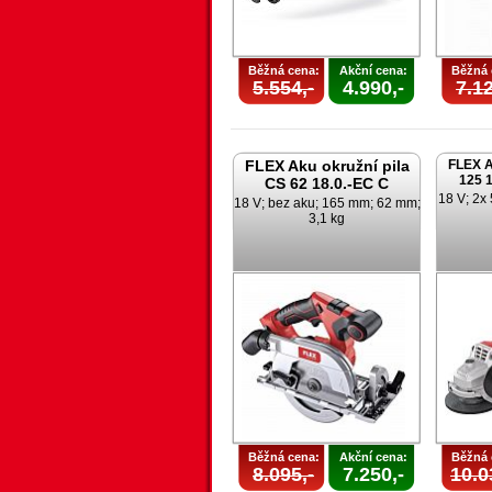
Běžná cena:
Akční cena:
Běžná 
5.554,-
4.990,-
7.12
FLEX Aku okružní pila
FLEX A
125 1
CS 62 18.0.-EC C
18 V; 2x 
18 V; bez aku; 165 mm; 62 mm;
3,1 kg
Běžná cena:
Akční cena:
Běžná 
8.095,-
7.250,-
10.0