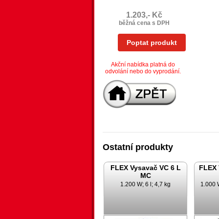
1.203,- Kč
běžná cena s DPH
Poptat produkt
Akční nabídka platná do
odvolání nebo do vyprodání.
Ostatní produkty
FLEX Vysavač VC 6 L
FLEX 
MC
1.200 W; 6 l; 4,7 kg
1.000 W