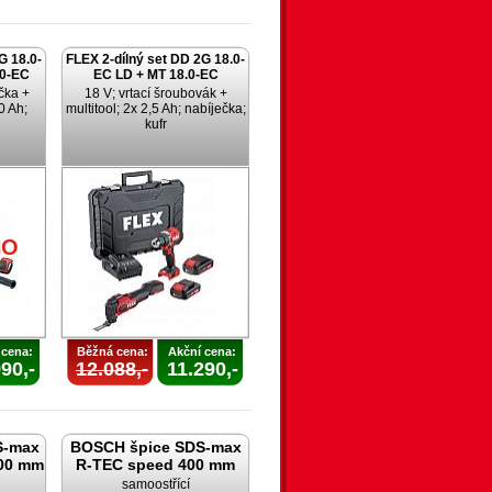
G 18.0-
FLEX 2-dílný set DD 2G 18.0-
.0-EC
EC LD + MT 18.0-EC
čka +
18 V; vrtací šroubovák +
0 Ah;
multitool; 2x 2,5 Ah; nabíječka;
kufr
NO
 cena:
Běžná cena:
Akční cena:
90,-
12.088,-
11.290,-
S-max
BOSCH špice SDS-max
00 mm
R-TEC speed 400 mm
samoostřící