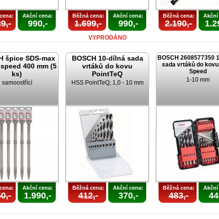
cena:
Akční cena:
Běžná cena:
Akční cena:
Běžná cena:
Akční
9,-
990,-
1.699,-
990,-
2.190,-
1.2
VYPRODÁNO
 špice SDS-max
BOSCH 10-dílná sada
BOSCH 2608577350 18
sada vrtáků do kovu
speed 400 mm (5
vrtáků do kovu
Speed
ks)
PointTeQ
1-10 mm
samoostřící
HSS PointTeQ; 1,0 - 10 mm
cena:
Akční cena:
Běžná cena:
Akční cena:
Běžná cena:
Akční
0,-
1.990,-
412,-
370,-
483,-
44