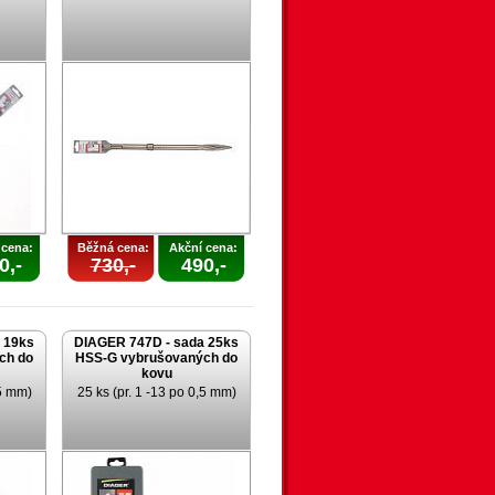
 cena:
Běžná cena:
Akční cena:
0,-
730,-
490,-
 19ks
DIAGER 747D - sada 25ks
ch do
HSS-G vybrušovaných do
kovu
,5 mm)
25 ks (pr. 1 -13 po 0,5 mm)