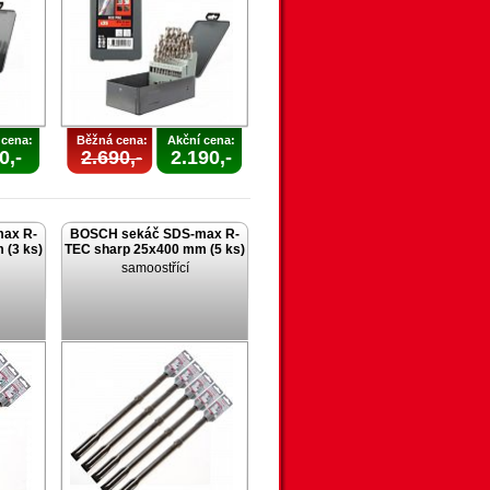
 cena:
Běžná cena:
Akční cena:
0,-
2.690,-
2.190,-
ax R-
BOSCH sekáč SDS-max R-
 (3 ks)
TEC sharp 25x400 mm (5 ks)
samoostřící