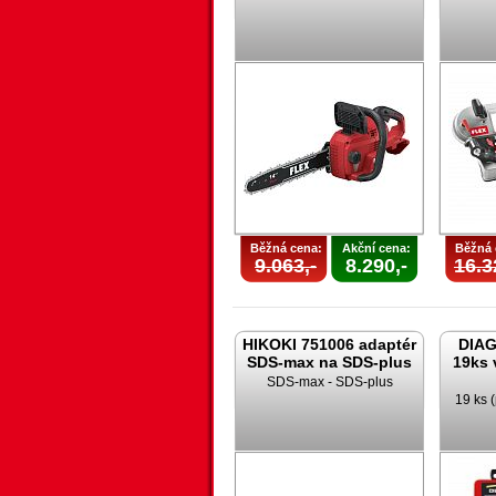
Běžná cena:
Akční cena:
Běžná 
9.063,-
8.290,-
16.3
HIKOKI 751006 adaptér
DIAG
SDS-max na SDS-plus
19ks 
SDS-max - SDS-plus
19 ks (