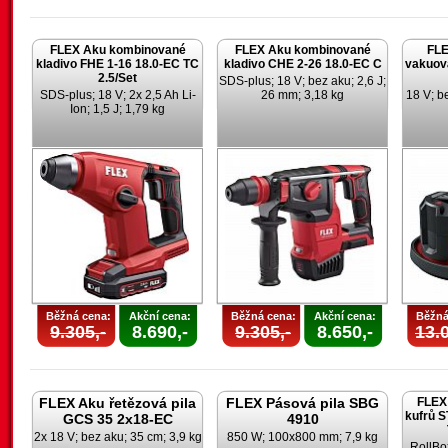
FLEX Aku kombinované
FLEX Aku kombinované
FLE
kladivo FHE 1-16 18.0-EC TC
kladivo CHE 2-26 18.0-EC C
vakuov
2.5/Set
SDS-plus; 18 V; bez aku; 2,6 J;
SDS-plus; 18 V; 2x 2,5 Ah Li-
26 mm; 3,18 kg
18 V; be
Ion; 1,5 J; 1,79 kg
Běžná cena:
Akční cena:
Běžná cena:
Akční cena:
Běžná
9.305,-
8.690,-
9.305,-
8.650,-
13.0
FLEX Aku řetězová pila
FLEX Pásová pila SBG
FLEX 
kufrů 
GCS 35 2x18-EC
4910
2x 18 V; bez aku; 35 cm; 3,9 kg
850 W; 100x800 mm; 7,9 kg
RollBo