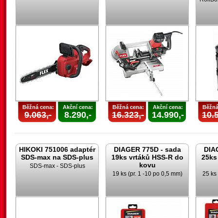
Běžná cena:
Akční cena:
Běžná cena:
Akční cena:
Běžná
9.063,-
8.290,-
16.323,-
14.990,-
10.5
HIKOKI 751006 adaptér
DIAGER 775D - sada
DIA
SDS-max na SDS-plus
19ks vrtáků HSS-R do
25ks
kovu
SDS-max - SDS-plus
19 ks (pr. 1 -10 po 0,5 mm)
25 ks 