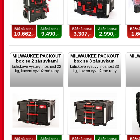
Běžná cena:
Akční cena:
Běžná cena:
Akční cena:
Běžná
10.662,-
9.490,-
3.307,-
2.990,-
1.6
MILWAUKEE PACKOUT
MILWAUKEE PACKOUT
MILW
box se 2 zásuvkami
box se 3 zásuvkami
kuličkové výsuvy; nosnost 22
kuličkové výsuvy; nosnost 33
kg; kovem vyztužené rohy
kg; kovem vyztužené rohy
Běžná cena:
Akční cena:
Běžná cena:
Akční cena:
Běžná