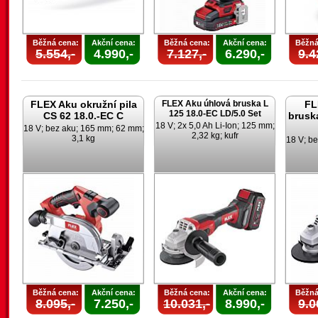
Běžná cena:
Akční cena:
Běžná cena:
Akční cena:
Běžná
5.554,-
4.990,-
7.127,-
6.290,-
9.4
FLEX Aku okružní pila
FLEX Aku úhlová bruska L
FL
125 18.0-EC LD/5.0 Set
CS 62 18.0.-EC C
brusk
18 V; 2x 5,0 Ah Li-Ion; 125 mm;
18 V; bez aku; 165 mm; 62 mm;
2,32 kg; kufr
3,1 kg
18 V; be
Běžná cena:
Akční cena:
Běžná cena:
Akční cena:
Běžná
8.095,-
7.250,-
10.031,-
8.990,-
9.0