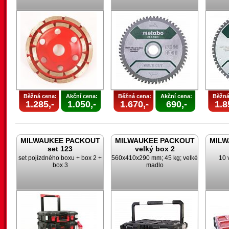
Běžná cena:
Akční cena:
Běžná cena:
Akční cena:
Běžná
1.285,-
1.050,-
1.670,-
690,-
1.8
MILWAUKEE PACKOUT
MILWAUKEE PACKOUT
MILW
set 123
velký box 2
set pojízdného boxu + box 2 +
560x410x290 mm; 45 kg; velké
10 
box 3
madlo