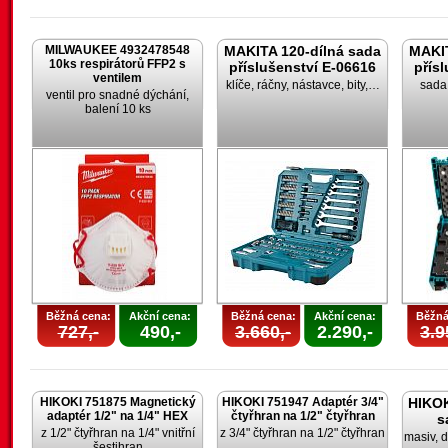
MILWAUKEE 4932478548
MAKITA 120-dílná sada
MAKIT
10ks respirátorů FFP2 s
příslušenství E-06616
přís
ventilem
klíče, ráčny, nástavce, bity,…
sada 
ventil pro snadné dýchání,
balení 10 ks
Běžná cena:
Akční cena:
Běžná cena:
Akční cena:
Běžná
727,-
490,-
3.660,-
2.290,-
3.9
HIKOKI 751875 Magnetický
HIKOKI 751947 Adaptér 3/4"
HIKOK
adaptér 1/2" na 1/4" HEX
čtyřhran na 1/2" čtyřhran
s
z 1/2" čtyřhran na 1/4" vnitřní
z 3/4" čtyřhran na 1/2" čtyřhran
masiv, d
šestihran