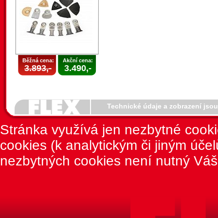
Běžná cena:
Akční cena:
3.893,-
3.490,-
Technické údaje a zobrazení jso
Stránka využívá jen nezbytné cook
cookies (k analytickým či jiným úče
nezbytných cookies není nutný Váš