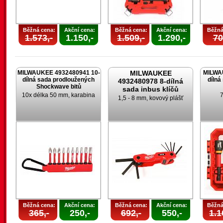
Běžná cena:
Akční cena:
Běžná cena:
Akční cena:
Běžná
1.573,-
1.150,-
1.509,-
1.290,-
70
MILWAUKEE 4932480941 10-
MILWAUKEE
MILWA
dílná sada prodloužených
dílná
4932480978 8-dílná
Shockwave bitů
sada inbus klíčů
10x délka 50 mm, karabina
7
1,5 - 8 mm, kovový plášť
Běžná cena:
Akční cena:
Běžná cena:
Akční cena:
Běžná
365,-
250,-
692,-
550,-
1.1