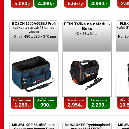
5.080,-
4.490,-
5.557,-
4.990,-
2.6
BOSCH 1600A003BJ Profi
FEIN Taška na nářadí L-
FLEX 
taška na nářadí 48 cm se
kufrů 
Boxx
zipem
43 x 23 x 34 cm
40 litrů; 480 x 280 x 370 mm
RollBo
Běžná cena:
Akční cena:
Běžná cena:
Akční cena:
Běžná
1.269,-
990,-
2.954,-
2.290,-
10.5
MILWAUKEE 56-dílná sada
MILWAUKEE Rychloupínací
MILWA