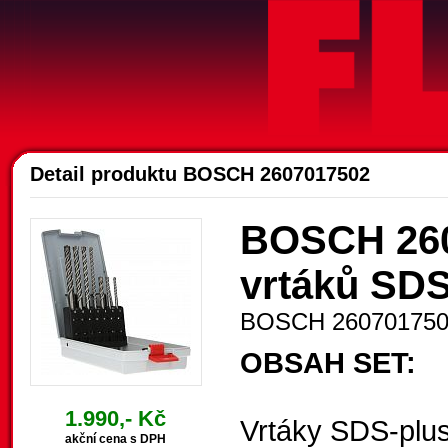
A
Detail produktu BOSCH 2607017502
BOSCH 260
vrtáků SDS
BOSCH 26070175
OBSAH SET:
1.990,- Kč
Vrtáky SDS-plu
akční cena s DPH