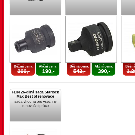
Běžná cena:
Akční cena:
Běžná cena:
Akční cena:
Běžná
266,-
190,-
543,-
390,-
1.2
FEIN 26-dílná sada Starlock
Max Best of renovace
sada vhodná pro všechny
renovační práce