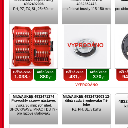
Shockwave Impact Duty
matice M14 FIXTEC
mat
4932492006
4932352473
PH, PZ, TX, SL; 25+50 mm
pro úhlové brusky 115-150 mm
pro úhl
VYPRODÁNO
Běžná cena:
Akční cena:
Běžná cena:
Akční cena:
Běžná
1.038,-
880,-
431,-
370,-
94
VYPRODÁNO
MILWAUKEE 4932471274
MILWAUKEE 4932472003 12-
Pravoúhlý rázový nástavec
dílná sada šroubováku Tri-
4932
lobe
výška 36 mm; 90° úhel,
k
SHOCKWAVE IMPACT DUTY -
PZ, PH, SL, v kufru
pro rázové utahováky