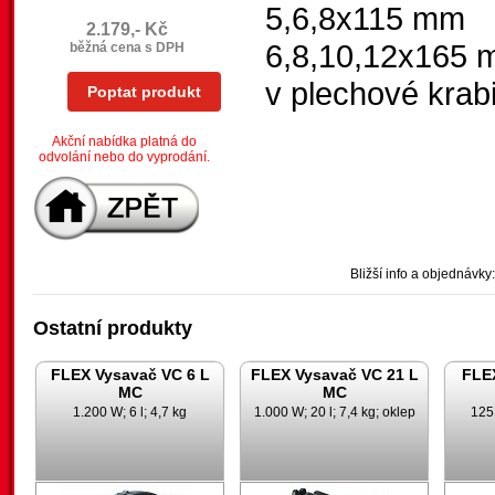
5,6,8x115 mm
2.179,- Kč
6,8,10,12x165
běžná cena s DPH
v plechové krab
Poptat produkt
Akční nabídka platná do
odvolání nebo do vyprodání.
Bližší info a objednávky:
Ostatní produkty
FLEX Vysavač VC 6 L
FLEX Vysavač VC 21 L
FLE
MC
MC
1.200 W; 6 l; 4,7 kg
1.000 W; 20 l; 7,4 kg; oklep
125