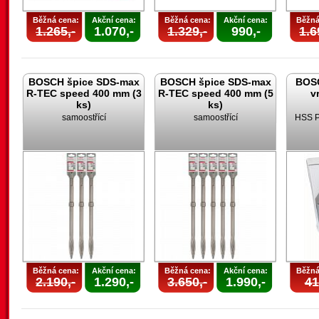
Běžná cena:
Akční cena:
Běžná cena:
Akční cena:
Běžná
1.265,-
1.070,-
1.329,-
990,-
1.6
BOSCH špice SDS-max
BOSCH špice SDS-max
BOSC
R-TEC speed 400 mm (3
R-TEC speed 400 mm (5
v
ks)
ks)
samoostřící
samoostřící
HSS P
Běžná cena:
Akční cena:
Běžná cena:
Akční cena:
Běžná
2.190,-
1.290,-
3.650,-
1.990,-
41