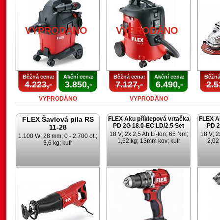
VYPRODÁNO
VYPRODÁNO
Běžná cena:
Akční cena:
Běžná cena:
Akční cena:
Běžná
4.223,-
3.850,-
7.127,-
6.490,-
2.5
VYPRODÁNO
VYPRODÁNO
FLEX Šavlová pila RS
FLEX Aku příklepová vrtačka
FLEX Ak
PD 2G 18.0-EC LD/2.5 Set
PD 2
11-28
18 V; 2x 2,5 Ah Li-Ion; 65 Nm;
18 V; 2
1.100 W; 28 mm; 0 - 2.700 ot.;
1,62 kg; 13mm kov; kufr
2,02
3,6 kg; kufr