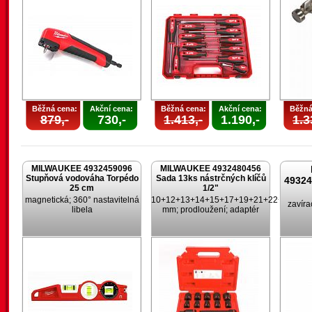
Běžná cena:
Akční cena:
Běžná cena:
Akční cena:
Běžná
879,-
730,-
1.413,-
1.190,-
1.3
MILWAUKEE 4932459096
MILWAUKEE 4932480456
Stupňová vodováha Torpédo
Sada 13ks nástrčných klíčů
4932
25 cm
1/2"
magnetická; 360° nastavitelná
10+12+13+14+15+17+19+21+22+24
zavíra
libela
mm; prodloužení; adaptér