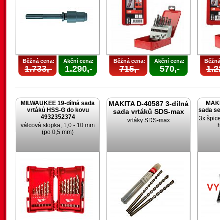
Běžná cena:
Akční cena:
Běžná cena:
Akční cena:
Běžná
1.733,-
1.290,-
715,-
570,-
1.2
MILWAUKEE 19-dílná sada
MAKITA D-40587 3-dílná
MAKI
vrtáků HSS-G do kovu
sada s
sada vrtáků SDS-max
4932352374
3x špic
vrtáky SDS-max
válcová stopka; 1,0 - 10 mm
(po 0,5 mm)
V