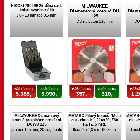
HIKOKI 780699 25-dílná sada
MILWAUKEE
kobaltových vrtáků
Diamantový kotouč DU
Diam
1,0 - 13 mm (po 0,5 mm)
125
DU na beton 125 mm
DU
Běžná cena:
Akční cena:
Běžná cena:
Akční cena:
Běžná
5.386,-
3.990,-
357,-
310,-
1.2
MILWAUKEE Diamantový
METABO Pilový kotouč "Multi
METABO 
kotouč pro plošné broušení
cut - classic", 216x30, Z60
cut - 
DCWU 125
FZ/TZ, 5°neg.
průměr 125 mm; 20 segmentů
tloušťka 1,8 mm, 60 zubů
tlouš