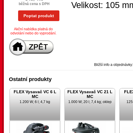
Velikost: 105 m
běžná cena s DPH
Poptat produkt
Akční nabídka platná do
odvolání nebo do vyprodání.
Bližší info a objednávky:
Ostatní produkty
FLEX Vysavač VC 6 L
FLEX Vysavač VC 21 L
FLE
MC
MC
1.200 W; 6 l; 4,7 kg
1.000 W; 20 l; 7,4 kg; oklep
125