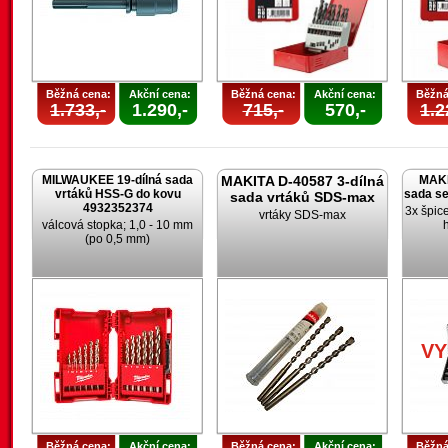
Běžná cena:
Akční cena:
Běžná cena:
Akční cena:
Běžná
1.733,-
1.290,-
715,-
570,-
1.2
MILWAUKEE 19-dílná sada
MAKITA D-40587 3-dílná
MAKI
vrtáků HSS-G do kovu
sada s
sada vrtáků SDS-max
4932352374
3x špic
vrtáky SDS-max
válcová stopka; 1,0 - 10 mm
(po 0,5 mm)
V
Běžná cena:
Akční cena:
Běžná cena:
Akční cena:
Běžná