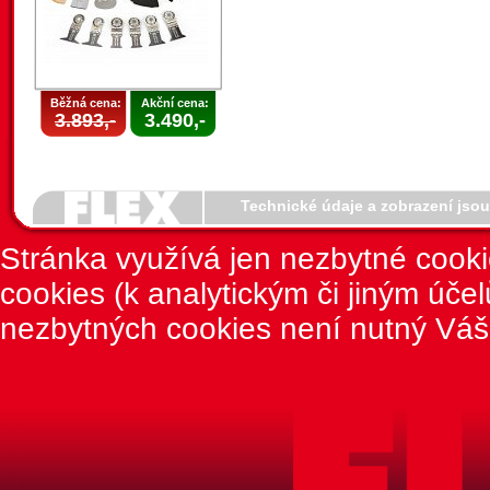
Běžná cena:
Akční cena:
3.893,-
3.490,-
Technické údaje a zobrazení jso
Stránka využívá jen nezbytné cook
cookies (k analytickým či jiným úče
nezbytných cookies není nutný Váš