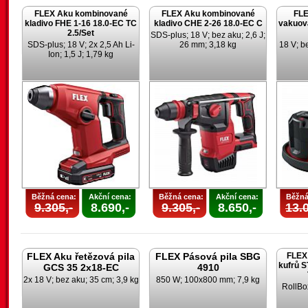
FLEX Aku kombinované
FLEX Aku kombinované
FLE
kladivo FHE 1-16 18.0-EC TC
kladivo CHE 2-26 18.0-EC C
vakuov
2.5/Set
SDS-plus; 18 V; bez aku; 2,6 J;
SDS-plus; 18 V; 2x 2,5 Ah Li-
26 mm; 3,18 kg
18 V; be
Ion; 1,5 J; 1,79 kg
Běžná cena:
Akční cena:
Běžná cena:
Akční cena:
Běžná
9.305,-
8.690,-
9.305,-
8.650,-
13.0
FLEX Aku řetězová pila
FLEX Pásová pila SBG
FLEX 
kufrů 
GCS 35 2x18-EC
4910
2x 18 V; bez aku; 35 cm; 3,9 kg
850 W; 100x800 mm; 7,9 kg
RollBo