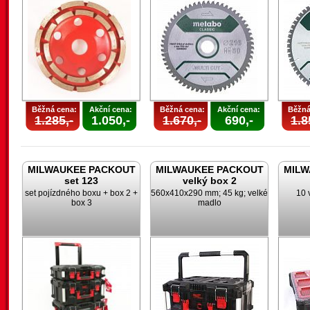
Běžná cena:
Akční cena:
Běžná cena:
Akční cena:
Běžná
1.285,-
1.050,-
1.670,-
690,-
1.8
MILWAUKEE PACKOUT
MILWAUKEE PACKOUT
MILW
set 123
velký box 2
set pojízdného boxu + box 2 +
560x410x290 mm; 45 kg; velké
10 
box 3
madlo