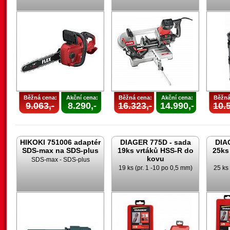
Běžná cena:
Akční cena:
Běžná cena:
Akční cena:
Běžná
9.063,-
8.290,-
16.323,-
14.990,-
10.5
HIKOKI 751006 adaptér
DIAGER 775D - sada
DIA
SDS-max na SDS-plus
19ks vrtáků HSS-R do
25ks
kovu
SDS-max - SDS-plus
19 ks (pr. 1 -10 po 0,5 mm)
25 ks 