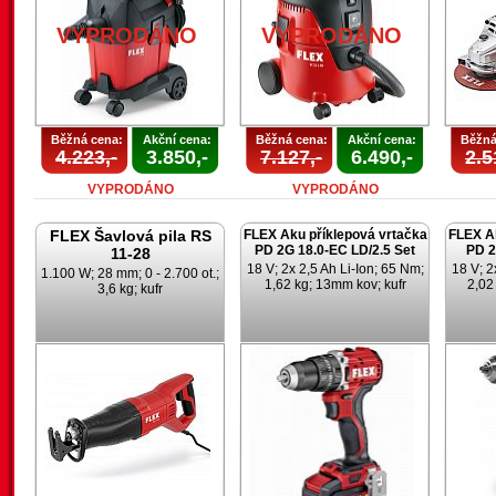
VYPRODÁNO
VYPRODÁNO
Běžná cena:
Akční cena:
Běžná cena:
Akční cena:
Běžná
4.223,-
3.850,-
7.127,-
6.490,-
2.5
VYPRODÁNO
VYPRODÁNO
FLEX Šavlová pila RS
FLEX Aku příklepová vrtačka
FLEX Ak
PD 2G 18.0-EC LD/2.5 Set
PD 2
11-28
18 V; 2x 2,5 Ah Li-Ion; 65 Nm;
18 V; 2
1.100 W; 28 mm; 0 - 2.700 ot.;
1,62 kg; 13mm kov; kufr
2,02
3,6 kg; kufr