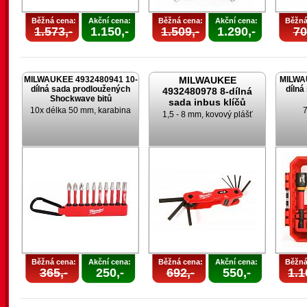
Běžná cena:
Akční cena:
Běžná cena:
Akční cena:
Běžná
1.573,-
1.150,-
1.509,-
1.290,-
70
MILWAUKEE 4932480941 10-
MILWAUKEE
MILWA
dílná sada prodloužených
dílná
4932480978 8-dílná
Shockwave bitů
sada inbus klíčů
10x délka 50 mm, karabina
7
1,5 - 8 mm, kovový plášť
Běžná cena:
Akční cena:
Běžná cena:
Akční cena:
Běžná
365,-
250,-
692,-
550,-
1.1