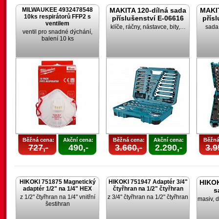
MILWAUKEE 4932478548
MAKITA 120-dílná sada
MAKIT
10ks respirátorů FFP2 s
příslušenství E-06616
přís
ventilem
klíče, ráčny, nástavce, bity,…
sada 
ventil pro snadné dýchání,
balení 10 ks
Běžná cena:
Akční cena:
Běžná cena:
Akční cena:
Běžná
727,-
490,-
3.660,-
2.290,-
3.9
HIKOKI 751875 Magnetický
HIKOKI 751947 Adaptér 3/4"
HIKOK
adaptér 1/2" na 1/4" HEX
čtyřhran na 1/2" čtyřhran
s
z 1/2" čtyřhran na 1/4" vnitřní
z 3/4" čtyřhran na 1/2" čtyřhran
masiv, d
šestihran