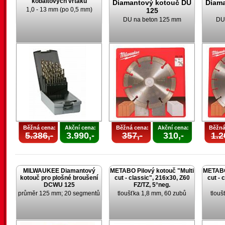
kobaltových vrtáků
Diamantový kotouč DU
Diam
1,0 - 13 mm (po 0,5 mm)
125
DU na beton 125 mm
DU
Běžná cena:
Akční cena:
Běžná cena:
Akční cena:
Běžná
5.386,-
3.990,-
357,-
310,-
1.2
MILWAUKEE Diamantový
METABO Pilový kotouč "Multi
METABO 
kotouč pro plošné broušení
cut - classic", 216x30, Z60
cut - 
DCWU 125
FZ/TZ, 5°neg.
průměr 125 mm; 20 segmentů
tloušťka 1,8 mm, 60 zubů
tlouš