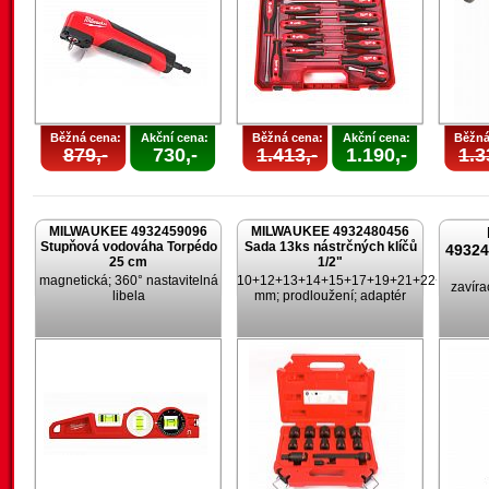
Běžná cena:
Akční cena:
Běžná cena:
Akční cena:
Běžná
879,-
730,-
1.413,-
1.190,-
1.3
MILWAUKEE 4932459096
MILWAUKEE 4932480456
Stupňová vodováha Torpédo
Sada 13ks nástrčných klíčů
4932
25 cm
1/2"
magnetická; 360° nastavitelná
10+12+13+14+15+17+19+21+22+24
zavíra
libela
mm; prodloužení; adaptér