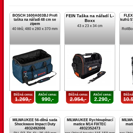
BOSCH 1600A003BJ Profi
FEIN Taška na nářadí L-
FLEX 
taška na nářadí 48 cm se
kufrů 
Boxx
zipem
43 x 23 x 34 cm
40 litrů; 480 x 280 x 370 mm
RollBo
Běžná cena:
Akční cena:
Běžná cena:
Akční cena:
Běžná
1.269,-
990,-
2.954,-
2.290,-
10.5
MILWAUKEE 56-dílná sada
MILWAUKEE Rychloupínací
MILWA
Shockwave Impact Duty
matice M14 FIXTEC
mat
4932492006
4932352473