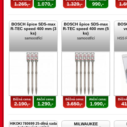
1.265,-
1.070,-
1.329,-
990,-
1.6
BOSCH špice SDS-max
BOSCH špice SDS-max
BOSC
R-TEC speed 400 mm (3
R-TEC speed 400 mm (5
v
ks)
ks)
samoostřící
samoostřící
HSS P
Běžná cena:
Akční cena:
Běžná cena:
Akční cena:
Běžná
2.190,-
1.290,-
3.650,-
1.990,-
41
HIKOKI 780699 25-dílná sada
MILWAUKEE