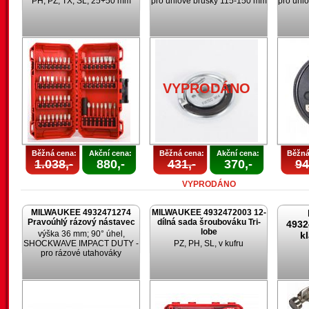
PH, PZ, TX, SL; 25+50 mm
pro úhlové brusky 115-150 mm
pro úhl
VYPRODÁNO
Běžná cena:
Akční cena:
Běžná cena:
Akční cena:
Běžná
1.038,-
880,-
431,-
370,-
94
VYPRODÁNO
MILWAUKEE 4932471274
MILWAUKEE 4932472003 12-
Pravoúhlý rázový nástavec
dílná sada šroubováku Tri-
4932
lobe
výška 36 mm; 90° úhel,
k
SHOCKWAVE IMPACT DUTY -
PZ, PH, SL, v kufru
pro rázové utahováky