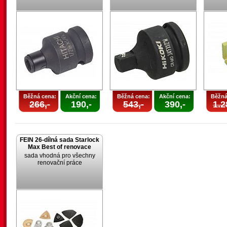
Běžná cena:
Akční cena:
Běžná cena:
Akční cena:
Běžná
266,-
190,-
543,-
390,-
1.2
FEIN 26-dílná sada Starlock
Max Best of renovace
sada vhodná pro všechny
renovační práce