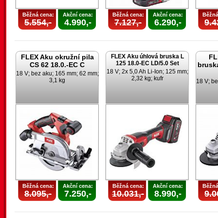
Běžná cena:
Akční cena:
Běžná cena:
Akční cena:
Běžná
5.554,-
4.990,-
7.127,-
6.290,-
9.4
FLEX Aku okružní pila
FLEX Aku úhlová bruska L
FL
125 18.0-EC LD/5.0 Set
CS 62 18.0.-EC C
brusk
18 V; 2x 5,0 Ah Li-Ion; 125 mm;
18 V; bez aku; 165 mm; 62 mm;
2,32 kg; kufr
3,1 kg
18 V; be
Běžná cena:
Akční cena:
Běžná cena:
Akční cena:
Běžná
8.095,-
7.250,-
10.031,-
8.990,-
9.0