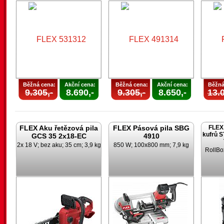
Běžná cena:
Akční cena:
Běžná cena:
Akční cena:
Běžná
9.305,-
8.690,-
9.305,-
8.650,-
13.0
FLEX Aku řetězová pila
FLEX Pásová pila SBG
FLEX 
kufrů 
GCS 35 2x18-EC
4910
2x 18 V; bez aku; 35 cm; 3,9 kg
850 W; 100x800 mm; 7,9 kg
RollBo