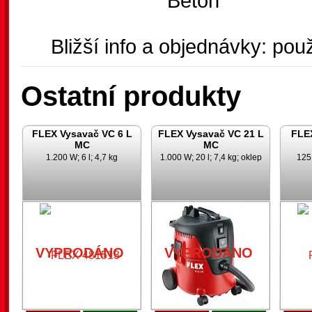
Beton
Bližší info a objednávky: použ
Ostatní produkty
FLEX Vysavač VC 6 L
FLEX Vysavač VC 21 L
FLE
MC
MC
1.200 W; 6 l; 4,7 kg
1.000 W; 20 l; 7,4 kg; oklep
125
VYPRODÁNO
VYPRODÁNO