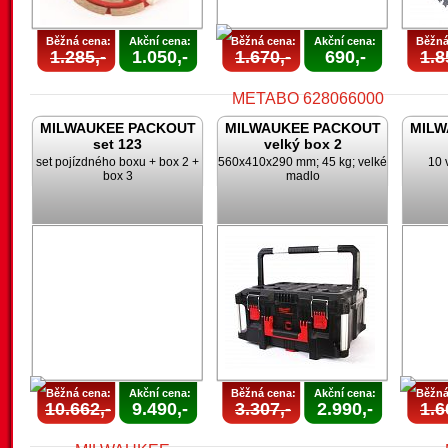
Běžná cena:
Akční cena:
Běžná cena:
Akční cena:
Běžná
1.285,-
1.050,-
1.670,-
690,-
1.8
MILWAUKEE PACKOUT
MILWAUKEE PACKOUT
MILW
set 123
velký box 2
set pojízdného boxu + box 2 +
560x410x290 mm; 45 kg; velké
10 
box 3
madlo
Běžná cena:
Akční cena:
Běžná cena:
Akční cena:
Běžná
10.662,-
9.490,-
3.307,-
2.990,-
1.6