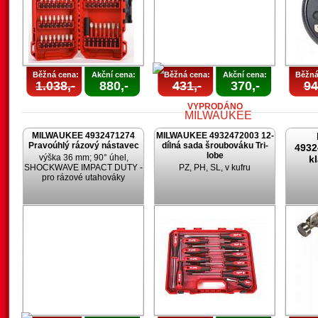
Běžná cena:
Akční cena:
Běžná cena:
Akční cena:
Běžná
1.038,-
880,-
431,-
370,-
94
VYPRODÁNO
MILWAUKEE 4932471274
MILWAUKEE 4932472003 12-
Pravoúhlý rázový nástavec
dílná sada šroubováku Tri-
4932
lobe
výška 36 mm; 90° úhel,
k
SHOCKWAVE IMPACT DUTY -
PZ, PH, SL, v kufru
pro rázové utahováky
VYPRODÁNO