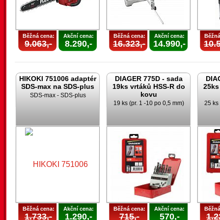
Běžná cena:
Akční cena:
Běžná cena:
Akční cena:
Běžná
9.063,-
8.290,-
16.323,-
14.990,-
10.5
HIKOKI 751006 adaptér
DIAGER 775D - sada
DIA
SDS-max na SDS-plus
19ks vrtáků HSS-R do
25ks
kovu
SDS-max - SDS-plus
19 ks (pr. 1 -10 po 0,5 mm)
25 ks 
Běžná cena:
Akční cena:
Běžná cena:
Akční cena:
Běžná
1.733,-
1.290,-
715,-
570,-
1.2