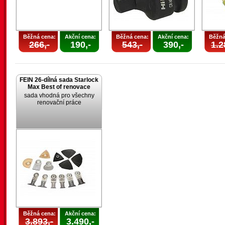
Běžná cena:
Akční cena:
Běžná cena:
Akční cena:
Běžná
266,-
190,-
543,-
390,-
1.2
FEIN 26-dílná sada Starlock
Max Best of renovace
sada vhodná pro všechny
renovační práce
Běžná cena:
Akční cena:
3.893,-
3.490,-