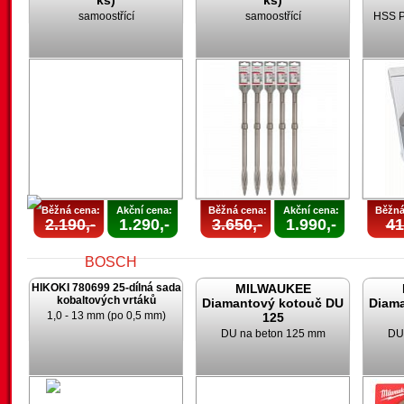
ks)
ks)
samoostřící
samoostřící
HSS P
Běžná cena:
Akční cena:
Běžná cena:
Akční cena:
Běžná
2.190,-
1.290,-
3.650,-
1.990,-
41
HIKOKI 780699 25-dílná sada
MILWAUKEE
kobaltových vrtáků
Diamantový kotouč DU
Diam
1,0 - 13 mm (po 0,5 mm)
125
DU na beton 125 mm
DU