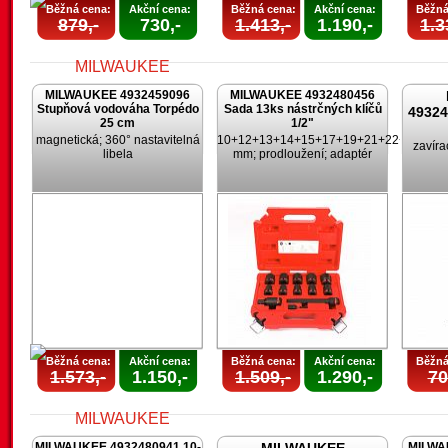
Běžná cena:
Akční cena:
Běžná cena:
Akční cena:
Běžná
879,-
730,-
1.413,-
1.190,-
1.3
MILWAUKEE 4932459096
MILWAUKEE 4932480456
Stupňová vodováha Torpédo
Sada 13ks nástrčných klíčů
4932
25 cm
1/2"
magnetická; 360° nastavitelná
10+12+13+14+15+17+19+21+22+24
zavíra
libela
mm; prodloužení; adaptér
Běžná cena:
Akční cena:
Běžná cena:
Akční cena:
Běžná
1.573,-
1.150,-
1.509,-
1.290,-
70
MILWAUKEE 4932480941 10-
MILWA