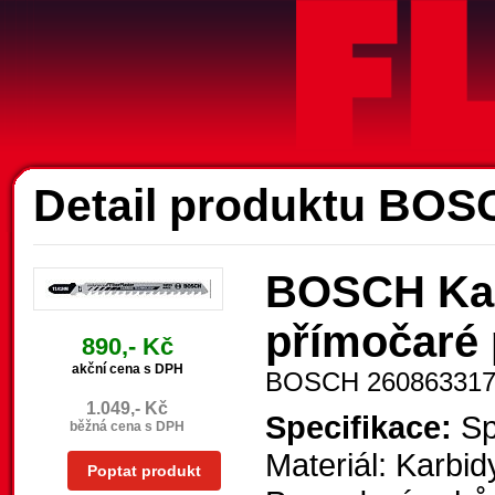
A
Detail produktu BOS
BOSCH Karb
přímočaré 
890,- Kč
akční cena s DPH
BOSCH 26086331
1.049,- Kč
Specifikace:
Spe
běžná cena s DPH
Materiál: Karbid
Poptat produkt