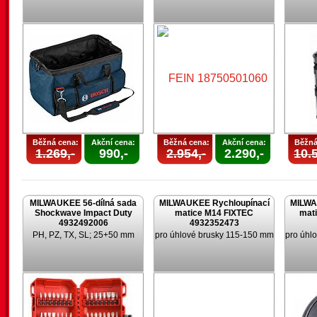
Běžná cena:
Akční cena:
Běžná cena:
Akční cena:
Běžná
1.269,-
990,-
2.954,-
2.290,-
10.5
MILWAUKEE 56-dílná sada
MILWAUKEE Rychloupínací
MILWA
Shockwave Impact Duty
matice M14 FIXTEC
mat
4932492006
4932352473
PH, PZ, TX, SL; 25+50 mm
pro úhlové brusky 115-150 mm
pro úhl