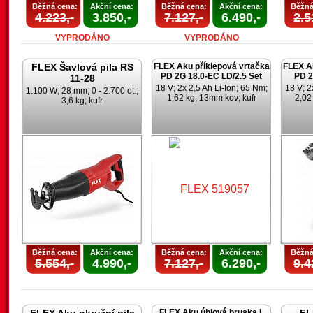
Běžná cena:
Akční cena:
Běžná cena:
Akční cena:
Běžná
4.223,-
3.850,-
7.127,-
6.490,-
2.5
VYPRODÁNO
VYPRODÁNO
FLEX Šavlová pila RS
FLEX Aku příklepová vrtačka
FLEX Ak
PD 2G 18.0-EC LD/2.5 Set
PD 2
11-28
18 V; 2x 2,5 Ah Li-Ion; 65 Nm;
18 V; 2
1.100 W; 28 mm; 0 - 2.700 ot.;
1,62 kg; 13mm kov; kufr
2,02
3,6 kg; kufr
Běžná cena:
Akční cena:
Běžná cena:
Akční cena:
Běžná
5.554,-
4.990,-
7.127,-
6.290,-
9.4
FLEX Aku úhlová bruska L