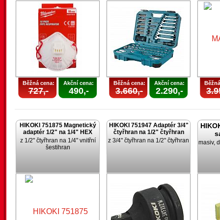
Běžná cena:
Akční cena:
Běžná cena:
Akční cena:
Běžná
727,-
490,-
3.660,-
2.290,-
3.9
HIKOKI 751875 Magnetický
HIKOKI 751947 Adaptér 3/4"
HIKOK
adaptér 1/2" na 1/4" HEX
čtyřhran na 1/2" čtyřhran
s
z 1/2" čtyřhran na 1/4" vnitřní
z 3/4" čtyřhran na 1/2" čtyřhran
masiv, d
šestihran