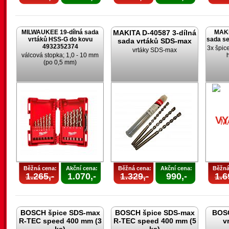
MILWAUKEE 19-dílná sada
MAKITA D-40587 3-dílná
MAKI
vrtáků HSS-G do kovu
sada s
sada vrtáků SDS-max
4932352374
3x špic
vrtáky SDS-max
válcová stopka; 1,0 - 10 mm
(po 0,5 mm)
V
Běžná cena:
Akční cena:
Běžná cena:
Akční cena:
Běžná
1.265,-
1.070,-
1.329,-
990,-
1.6
BOSCH špice SDS-max
BOSCH špice SDS-max
BOSC
R-TEC speed 400 mm (3
R-TEC speed 400 mm (5
v