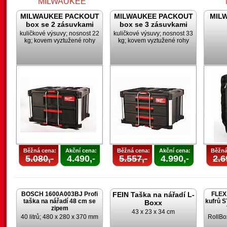
MILWAUKEE PACKOUT
MILWAUKEE PACKOUT
MILW
box se 2 zásuvkami
box se 3 zásuvkami
kuličkové výsuvy; nosnost 22
kuličkové výsuvy; nosnost 33
kg; kovem vyztužené rohy
kg; kovem vyztužené rohy
Běžná cena:
Akční cena:
Běžná cena:
Akční cena:
Běžná
5.080,-
4.490,-
5.557,-
4.990,-
2.6
BOSCH 1600A003BJ Profi
FEIN Taška na nářadí L-
FLEX 
taška na nářadí 48 cm se
kufrů 
Boxx
zipem
43 x 23 x 34 cm
40 litrů; 480 x 280 x 370 mm
RollBo