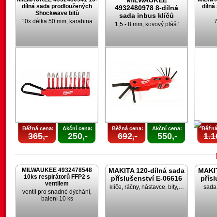
MILWAUKEE
dílná sada prodloužených
dílná
4932480978 8-dílná
Shockwave bitů
sada inbus klíčů
10x délka 50 mm, karabina
7
1,5 - 8 mm, kovový plášť
Běžná cena:
Akční cena:
Běžná cena:
Akční cena:
Běžná
365,-
250,-
692,-
550,-
1.1
MILWAUKEE 4932478548
MAKITA 120-dílná sada
MAKIT
10ks respirátorů FFP2 s
příslušenství E-06616
přís
ventilem
klíče, ráčny, nástavce, bity,…
sada 
ventil pro snadné dýchání,
balení 10 ks