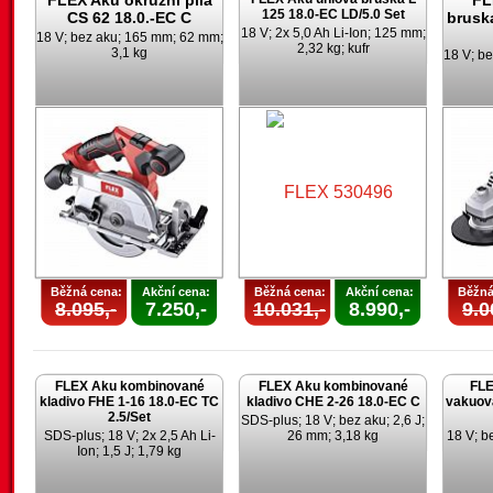
FLEX Aku okružní pila
FL
125 18.0-EC LD/5.0 Set
CS 62 18.0.-EC C
brusk
18 V; 2x 5,0 Ah Li-Ion; 125 mm;
18 V; bez aku; 165 mm; 62 mm;
2,32 kg; kufr
3,1 kg
18 V; be
Běžná cena:
Akční cena:
Běžná cena:
Akční cena:
Běžná
8.095,-
7.250,-
10.031,-
8.990,-
9.0
FLEX Aku kombinované
FLEX Aku kombinované
FLE
kladivo FHE 1-16 18.0-EC TC
kladivo CHE 2-26 18.0-EC C
vakuov
2.5/Set
SDS-plus; 18 V; bez aku; 2,6 J;
SDS-plus; 18 V; 2x 2,5 Ah Li-
26 mm; 3,18 kg
18 V; be
Ion; 1,5 J; 1,79 kg