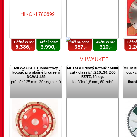
Běžná cena:
Akční cena:
Běžná cena:
Akční cena:
Běžná
5.386,-
3.990,-
357,-
310,-
1.2
MILWAUKEE Diamantový
METABO Pilový kotouč "Multi
METABO 
kotouč pro plošné broušení
cut - classic", 216x30, Z60
cut - 
DCWU 125
FZ/TZ, 5°neg.
průměr 125 mm; 20 segmentů
tloušťka 1,8 mm, 60 zubů
tlouš