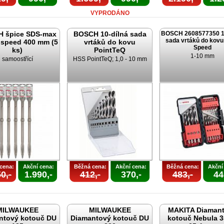
VYPRODÁNO
 špice SDS-max
BOSCH 10-dílná sada
BOSCH 2608577350 18
sada vrtáků do kovu
speed 400 mm (5
vrtáků do kovu
Speed
ks)
PointTeQ
1-10 mm
samoostřící
HSS PointTeQ; 1,0 - 10 mm
cena:
Akční cena:
Běžná cena:
Akční cena:
Běžná cena:
Akční
0,-
1.990,-
412,-
370,-
483,-
44
MILWAUKEE
MILWAUKEE
MAKITA Diaman
ntový kotouč DU
Diamantový kotouč DU
kotouč Nebula 3