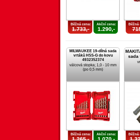
Běžná cena:
Akční cena:
Běžná 
1.733,-
1.290,-
715
MILWAUKEE 19-dílná sada
MAKITA
vrtáků HSS-G do kovu
sada
4932352374
v
válcová stopka; 1,0 - 10 mm
(po 0,5 mm)
Běžná cena:
Akční cena:
Běžná 
1.265,-
1.070,-
1.32