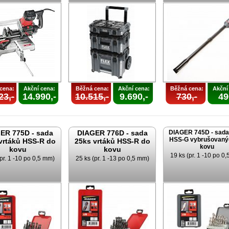
cena:
Akční cena:
Běžná cena:
Akční cena:
Běžná cena:
Akční
23,-
14.990,-
10.515,-
9.690,-
730,-
49
ER 775D - sada
DIAGER 776D - sada
DIAGER 745D - sada
HSS-G vybrušovaný
vrtáků HSS-R do
25ks vrtáků HSS-R do
kovu
kovu
kovu
19 ks (pr. 1 -10 po 0
pr. 1 -10 po 0,5 mm)
25 ks (pr. 1 -13 po 0,5 mm)