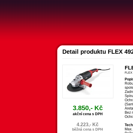
Detail produktu FLEX 49
FL
FLEX
Popi
Robus
spole
Zadn
Spína
Ochr
{Sanf
3.850,- Kč
Aret
Bez 
akční cena s DPH
Ochra
4.223,- Kč
Tech
Max.
běžná cena s DPH