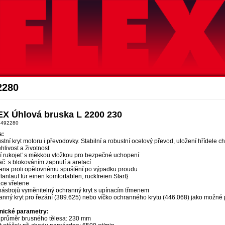
Akce Flex
2280
EX Úhlová bruska L 2200 230
 492280
s:
tní kryt motoru i převodovky. Stabilní a robustní ocelový převod, uložení hřídele 
hlivost a životnost
í rukojeť s měkkou vložkou pro bezpečné uchopení
č: s blokováním zapnutí a aretací
ana proti opětovnému spuštění po výpadku proudu
tanlauf für einen komfortablen, ruckfreien Start}
ace vřetene
nástrojů vyměnitelný ochranný kryt s upínacím třmenem
nný kryt pro řezání (389.625) nebo víčko ochranného krytu (446.068) jako možné p
nické parametry:
 průměr brusného tělesa: 230 mm