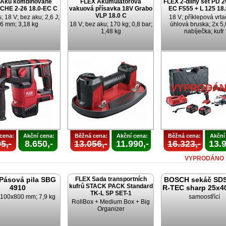
 Aku kombinované
FLEX Akumulátorová
FLEX 2-dílný set PD 2
 CHE 2-26 18.0-EC C
vakuová přísavka 18V Grabo
EC FS55 + L 125 18
VLP 18.0 C
 18 V; bez aku; 2,6 J;
18 V; příklepová vrta
6 mm; 3,18 kg
18 V; bez aku; 170 kg; 0,8 bar;
úhlová bruska; 2x 5,
1,48 kg
nabíječka; kufr
VYPRODÁ
cena:
Akční cena:
Běžná cena:
Akční cena:
Běžná cena:
Akční
5,-
8.650,-
13.056,-
11.990,-
16.323,-
13.9
VYPRODÁNO
Pásová pila SBG
FLEX Sada transportních
BOSCH sekáč SD
kufrů STACK PACK Standard
4910
R-TEC sharp 25x4
TK-L SP SET-1
 100x800 mm; 7,9 kg
samoostřící
RollBox + Medium Box + Big
Organizer