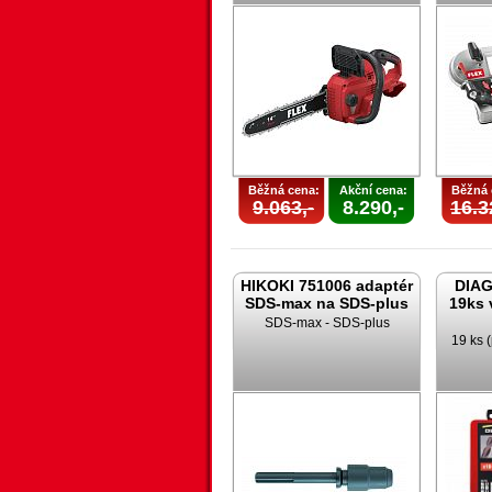
Běžná cena:
Akční cena:
Běžná 
9.063,-
8.290,-
16.3
HIKOKI 751006 adaptér
DIAG
SDS-max na SDS-plus
19ks 
SDS-max - SDS-plus
19 ks (