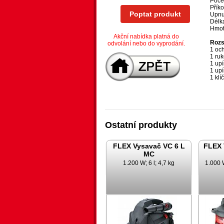
Poče
Přík
Poptat produkt
Upnut
Délk
Hmot
Akční nabídka platná do
Rozs
odvolání nebo do vyprodání.
1 oc
1 ru
1 upí
1 up
1 klí
Ostatní produkty
FLEX Vysavač VC 6 L
FLEX 
MC
1.200 W; 6 l; 4,7 kg
1.000 W