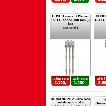
BOSCH špice SDS-max
BOSCH
R-TEC speed 400 mm (3
R-TEC 
ks)
samoostřící
Běžná cena:
Akční cena:
Běžná 
2.190,-
1.290,-
3.65
HIKOKI 780699 25-dílná sada
kobaltových vrtáků
Diama