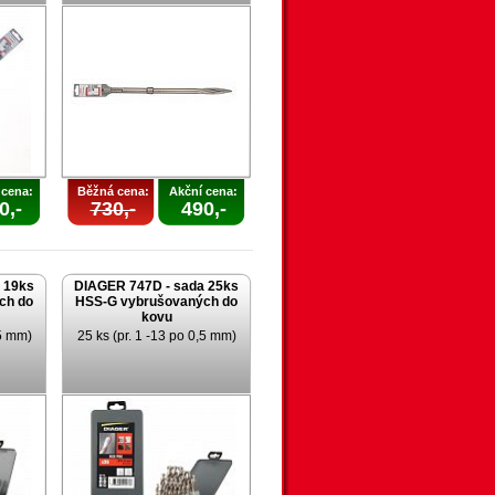
 cena:
Běžná cena:
Akční cena:
0,-
730,-
490,-
 19ks
DIAGER 747D - sada 25ks
ch do
HSS-G vybrušovaných do
kovu
,5 mm)
25 ks (pr. 1 -13 po 0,5 mm)