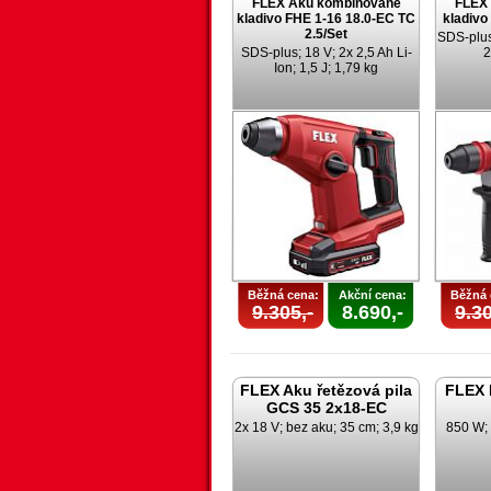
FLEX Aku kombinované
FLEX
kladivo FHE 1-16 18.0-EC TC
kladivo
2.5/Set
SDS-plus;
SDS-plus; 18 V; 2x 2,5 Ah Li-
2
Ion; 1,5 J; 1,79 kg
Běžná cena:
Akční cena:
Běžná 
9.305,-
8.690,-
9.30
FLEX Aku řetězová pila
FLEX 
GCS 35 2x18-EC
2x 18 V; bez aku; 35 cm; 3,9 kg
850 W;