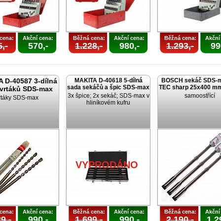
cena:
Akční cena:
Běžná cena:
Akční cena:
Běžná cena:
Akční
,-
570,-
1.228,-
980,-
1.293,-
99
 D-40587 3-dílná
MAKITA D-40618 5-dílná
BOSCH sekáč SDS-m
sada sekáčů a špic SDS-max
TEC sharp 25x400 mm
 vrtáků SDS-max
3x špice; 2x sekáč; SDS-max v
samoostřící
rtáky SDS-max
hliníkovém kufru
VYPRODÁNO
cena:
Akční cena:
Běžná cena:
Akční cena:
Běžná cena:
Akční
9,-
990,-
1.699,-
990,-
2.190,-
1.2