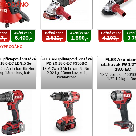
PRODÁNO
cena:
Akční cena:
Běžná cena:
Akční cena:
Běžná cena:
Akční
7,-
6.490,-
2.512,-
1.890,-
4.193,-
3.7
VYPRODÁNO
u příklepová vrtačka
FLEX Aku příklepová vrtačka
FLEX Aku rázo
18.0-EC LD/2.5 Set
PD 2G 18.0-EC FS55BC
utahovák IW 1/2"
 2,5 Ah Li-Ion; 65 Nm;
18 V; 2x 5,0 Ah Li-Ion; 75 Nm;
18.0-EC
kg; 13mm kov; kufr
2,02 kg; 13mm kov; kufr;
18 V; bez aku; 400/6
rychlobrzda
1/2"; 1,2 kg; L-Bo