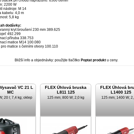
t otáček při chodu naprázdno: 6500 ot/min
on: 2200 W
í nástroje: M 14
a kabelu: 4,0 m
nost: 5,8 kg
ah dodávky:
hranný kryt broušení 230 mm 389.625
kojeť 492.299
nací příruba 338.753
ínací matice M14 100.080
č pro matice s čelními otvory 100.110
Bližší info a objednávky: použijte tlačítko
Poptat produkt
u ceny.
Vysavač VC 21 L
FLEX Úhlová bruska
FLEX Úhlová br
MC
L811 125
L1400 125
; 20 l; 7,4 kg; oklep
125 mm; 800 W; 2,0 kg
125 mm; 1400 W; 2,