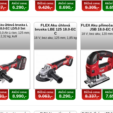
cena:
Akční cena:
Běžná cena:
Akční cena:
Běžná cena:
Akční
7,-
6.290,-
9.426,-
8.690,-
9.305,-
8.6
ku úhlová bruska L
FLEX Aku úhlová
FLEX Aku přímočar
8.0-EC LD/5.0 Set
bruska LBE 125 18.0-EC
JSB 18.0-EC 
5,0 Ah Li-Ion; 125 mm;
C
18 V; bez aku; 120 mm;
2,32 kg; kufr
18 V; bez aku; 125 mm; 1,85 kg
cena:
Akční cena:
Běžná cena:
Akční cena:
Běžná cena:
Akční
31,-
8.990,-
9.063,-
8.290,-
8.337,-
7.6