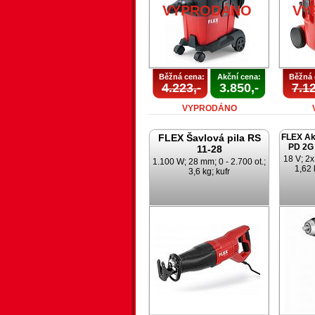
VYPRODÁNO
VY
Běžná cena:
Akční cena:
Běžná 
4.223,-
3.850,-
7.12
VYPRODÁNO
FLEX Šavlová pila RS
FLEX Ak
PD 2G 
11-28
18 V; 2x
1.100 W; 28 mm; 0 - 2.700 ot.;
1,62 
3,6 kg; kufr