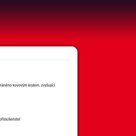
chráněno kovovým krytem, zvyšující
říslušenství