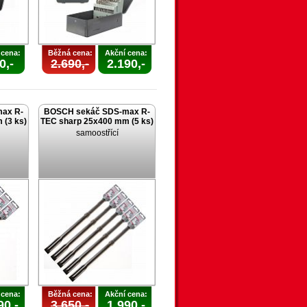
 cena:
Běžná cena:
Akční cena:
0,-
2.690,-
2.190,-
ax R-
BOSCH sekáč SDS-max R-
 (3 ks)
TEC sharp 25x400 mm (5 ks)
samoostřící
 cena:
Běžná cena:
Akční cena:
90,-
3.650,-
1.990,-