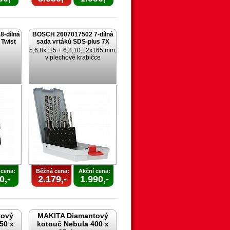
-dílná
BOSCH 2607017502 7-dílná
 Twist
sada vrtáků SDS-plus 7X
5,6,8x115 + 6,8,10,12x165 mm;
v plechové krabičce
 cena:
Běžná cena:
Akční cena:
0,-
2.179,-
1.990,-
tový
MAKITA Diamantový
50 x
kotouč Nebula 400 x