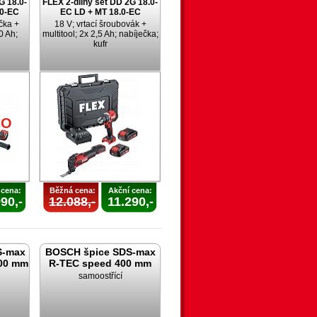
G 18.0-
FLEX 2-dílný set DD 2G 18.0-
.0-EC
EC LD + MT 18.0-EC
čka +
18 V; vrtací šroubovák +
0 Ah;
multitool; 2x 2,5 Ah; nabíječka;
kufr
NO
 cena:
Běžná cena:
Akční cena:
90,-
12.088,-
11.290,-
S-max
BOSCH špice SDS-max
00 mm
R-TEC speed 400 mm
samoostřící