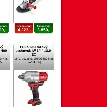
 cena:
Běžná cena:
Akční cena:
90,-
4.223,-
3.850,-
vý
FLEX Aku rázový
 400
utahovák IW 3/4" 18.0-
EC
00 Nm;
18 V; bez aku; 1060/1680 Nm;
xx
3/4"; 3,3 kg