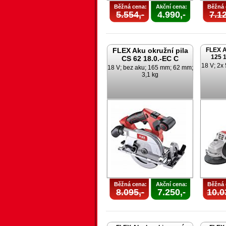
Běžná cena:
Akční cena:
Běžná 
5.554,-
4.990,-
7.12
FLEX Aku okružní pila
FLEX A
125 1
CS 62 18.0.-EC C
18 V; 2x 
18 V; bez aku; 165 mm; 62 mm;
3,1 kg
Běžná cena:
Akční cena:
Běžná 
8.095,-
7.250,-
10.0