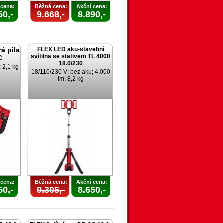
 cena:
Běžná cena:
Akční cena:
50,-
9.668,-
8.890,-
á pila
FLEX LED aku-stavební
svítilna se stativem TL 4000
C
18.0/230
 2,1 kg
18/110/230 V; bez aku; 4.000
lm; 8,2 kg
 cena:
Běžná cena:
Akční cena:
50,-
9.305,-
8.650,-