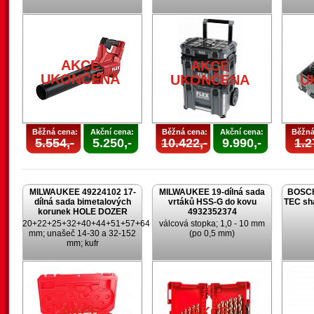
AKCE
AKCE
UKONČENA
UKONČENA
U
Běžná cena:
Akční cena:
Běžná cena:
Akční cena:
Běžná
5.554,-
5.250,-
10.422,-
9.990,-
1.2
MILWAUKEE 49224102 17-
MILWAUKEE 19-dílná sada
BOSCH
dílná sada bimetalových
vrtáků HSS-G do kovu
TEC sh
korunek HOLE DOZER
4932352374
20+22+25+32+40+44+51+57+64+65+67+68+76
válcová stopka; 1,0 - 10 mm
mm; unašeč 14-30 a 32-152
(po 0,5 mm)
mm; kufr
AKCE
AKCE