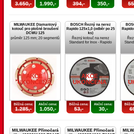
3.650,-
1.990,-
394,-
350,-
55
MILWAUKEE Diamantový
BOSCH Řezný na nerez
BOSC
kotouč pro plošné broušení
Rapido 125x1,0 (odběr po 25
Rapido
DCWU 125
ks)
průměr 125 mm; 20 segmentů
Řezný kotouč na nerez
Řez
Standard for Inox - Rapido
Stand
AKCE
AKCE
UKONČENA
UKONČENA
U
Běžná cena:
Akční cena:
Běžná cena:
Akční cena:
Běžná
1.285,-
1.050,-
53,-
30,-
69
MILWAUKEE Přímočará
MILWAUKEE Přímočará
MILW