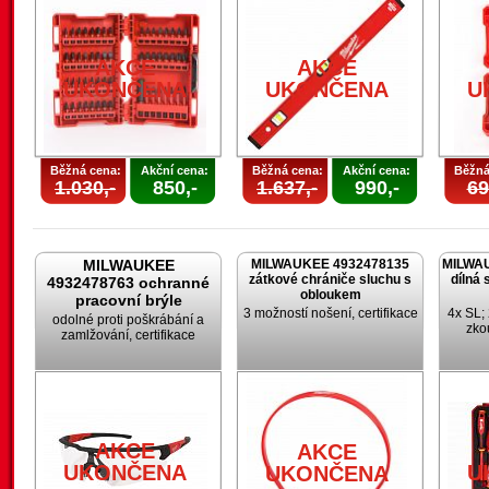
AKCE
AKCE
UKONČENA
UKONČENA
U
Běžná cena:
Akční cena:
Běžná cena:
Akční cena:
Běžná
1.030,-
850,-
1.637,-
990,-
69
MILWAUKEE
MILWAUKEE 4932478135
MILWAU
zátkové chrániče sluchu s
dílná 
4932478763 ochranné
obloukem
pracovní brýle
3 možností nošení, certifikace
4x SL; 
odolné proti poškrábání a
zko
zamlžování, certifikace
AKCE
AKCE
UKONČENA
U
UKONČENA