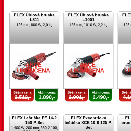
FLEX Úhlová bruska
FLEX Úhlová bruska
FLE
L811
L1001
125 mm; 800 W; 2,0 kg
125 mm; 1010 W; 2,2 kg
125 
AKCE
AKCE
UKONČENA
UKONČENA
U
Běžná cena:
Akční cena:
Běžná cena:
Akční cena:
Běžná
2.512,-
1.890,-
2.901,-
2.490,-
4.1
FLEX Leštička PE 14-2
FLEX Excentrická
FL
150 P-Set
leštička XCE 10-8 125 P-
brus
Set
1.400 W; 200 mm; 380-2.100;