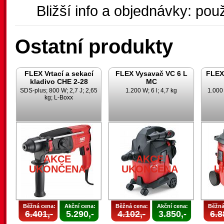
Bližší info a objednávky: použ
Ostatní produkty
FLEX Vrtací a sekací
FLEX Vysavač VC 6 L
FLEX
kladivo CHE 2-28
MC
SDS-plus; 800 W; 2,7 J; 2,65
1.200 W; 6 l; 4,7 kg
1.000 
kg; L-Boxx
AKCE
AKCE
UKONČENA
UKONČENA
U
Běžná cena:
Akční cena:
Běžná cena:
Akční cena:
Běžná
6.401,-
5.290,-
4.102,-
3.850,-
6.8