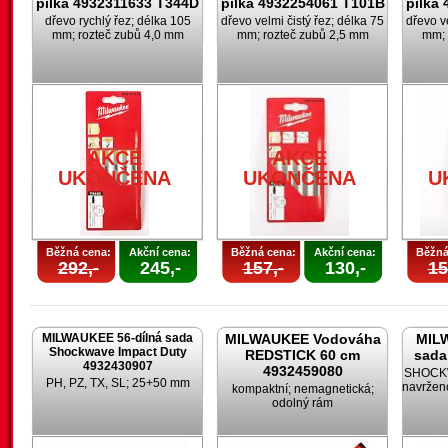
pilka 4932311633 T344D
pilka 4932254061 T101B
pilka
dřevo rychlý řez; délka 105
dřevo velmi čistý řez; délka 75
dřevo v
mm; rozteč zubů 4,0 mm
mm; rozteč zubů 2,5 mm
mm; 
AKCE
AKCE
UKONČENA
UKONČENA
U
Běžná cena:
Akční cena:
Běžná cena:
Akční cena:
Běžná
292,-
245,-
157,-
130,-
15
MILWAUKEE 56-dílná sada
MILWAUKEE Vodováha
MILW
Shockwave Impact Duty
REDSTICK 60 cm
sada
4932430907
4932459080
SHOCKW
PH, PZ, TX, SL; 25+50 mm
navržen
kompaktní; nemagnetická;
odolný rám