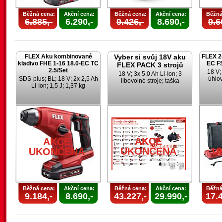
Běžná cena:
Akční cena:
Běžná cena:
Akční cena:
Běžná
6.885,-
6.290,-
9.426,-
8.690,-
9.6
FLEX Aku kombinované
Vyber si svůj 18V aku
FLEX 2-
kladivo FHE 1-16 18.0-EC TC
EC FS
FLEX PACK 3 strojů
2.5/Set
18 V;
18 V; 3x 5,0 Ah Li-Ion; 3
SDS-plus; BL; 18 V; 2x 2,5 Ah
úhlov
libovolné stroje; taška
Li-Ion; 1,5 J; 1,37 kg
AKCE
AKCE
UKONČENA
U
UKONČENA
Běžná cena:
Akční cena:
Běžná cena:
Akční cena:
Běžná
9.184,-
8.690,-
43.227,-
29.990,-
17.4