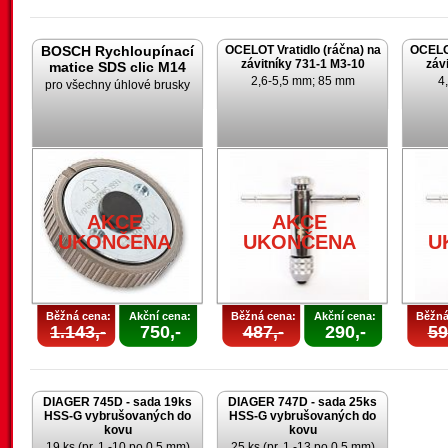
BOSCH Rychloupínací
OCELOT Vratidlo (ráčna) na
OCELOT
závitníky 731-1 M3-10
záv
matice SDS clic M14
2,6-5,5 mm; 85 mm
4
pro všechny úhlové brusky
AKCE
AKCE
UKONČENA
UKONČENA
U
Běžná cena:
Akční cena:
Běžná cena:
Akční cena:
Běžná
1.143,-
750,-
487,-
290,-
59
DIAGER 745D - sada 19ks
DIAGER 747D - sada 25ks
HSS-G vybrušovaných do
HSS-G vybrušovaných do
kovu
kovu
19 ks (pr. 1 -10 po 0,5 mm)
25 ks (pr. 1 -13 po 0,5 mm)