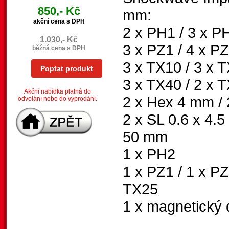
850,- Kč
mm:
akční cena s DPH
2 x PH1 / 3 x P
1.030,- Kč
3 x PZ1 / 4 x PZ
běžná cena s DPH
3 x TX10 / 3 x T
Poptat produkt
3 x TX40 / 2 x 
Akční nabídka platná do
2 x Hex 4 mm /
odvolání nebo do vyprodání.
2 x SL 0.6 x 4.5 
50 mm
1 x PH2
1 x PZ1 / 1 x PZ
TX25
1 x magnetický 