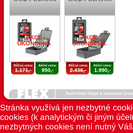
AKCE
AKCE
UKONČENA
UKONČENA
Běžná cena:
Akční cena:
Běžná cena:
Akční cena:
1.171,-
950,-
2.436,-
1.990,-
Technické údaje a zobrazení jso
Stránka využívá jen nezbytné cook
cookies (k analytickým či jiným úče
nezbytných cookies není nutný Váš