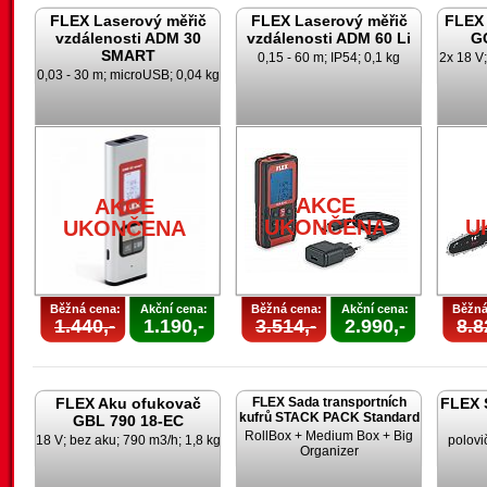
FLEX Laserový měřič
FLEX Laserový měřič
FLEX 
vzdálenosti ADM 30
vzdálenosti ADM 60 Li
G
SMART
0,15 - 60 m; IP54; 0,1 kg
2x 18 V;
0,03 - 30 m; microUSB; 0,04 kg
AKCE
AKCE
UKONČENA
U
UKONČENA
Běžná cena:
Akční cena:
Běžná cena:
Akční cena:
Běžná
1.440,-
1.190,-
3.514,-
2.990,-
8.8
FLEX Aku ofukovač
FLEX Sada transportních
FLEX 
kufrů STACK PACK Standard
GBL 790 18-EC
RollBox + Medium Box + Big
18 V; bez aku; 790 m3/h; 1,8 kg
polovi
Organizer