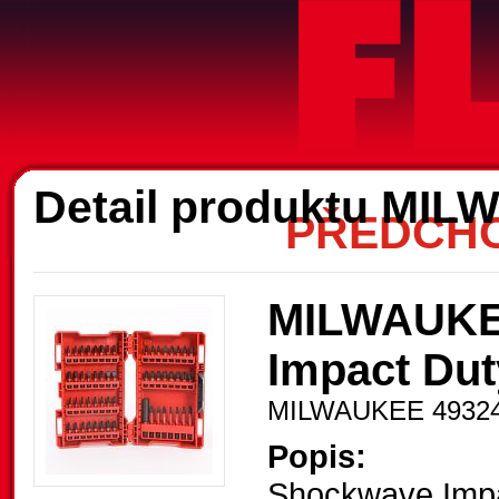
A
Detail produktu MI
PŘEDCHO
MILWAUKEE
Impact Du
MILWAUKEE 4932
Popis:
Shockwave Impa