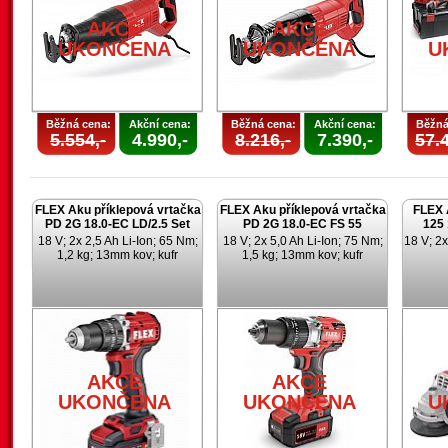
AKCE
AKCE
UKONČENA
UKONČENA
U
Běžná cena:
Akční cena:
Běžná cena:
Akční cena:
Běžná
5.554,-
4.990,-
8.216,-
7.390,-
57.4
FLEX Aku příklepová vrtačka
FLEX Aku příklepová vrtačka
FLEX 
PD 2G 18.0-EC LD/2.5 Set
PD 2G 18.0-EC FS 55
125 
18 V; 2x 2,5 Ah Li-Ion; 65 Nm;
18 V; 2x 5,0 Ah Li-Ion; 75 Nm;
18 V; 2x
1,2 kg; 13mm kov; kufr
1,5 kg; 13mm kov; kufr
AKCE
AKCE
UKONČENA
UKONČENA
U