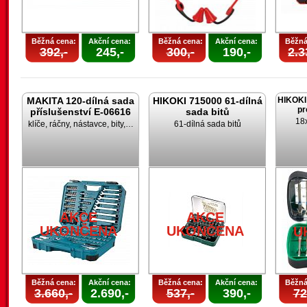
Běžná cena:
Akční cena:
Běžná cena:
Akční cena:
Běžná
392,-
245,-
300,-
190,-
2.3
MAKITA 120-dílná sada
HIKOKI 715000 61-dílná
HIKOKI 
pr
příslušenství E-06616
sada bitů
18x
klíče, ráčny, nástavce, bity,…
61-dílná sada bitů
AKCE
AKCE
UKONČENA
UKONČENA
U
Běžná cena:
Akční cena:
Běžná cena:
Akční cena:
Běžná
3.660,-
2.690,-
537,-
390,-
72