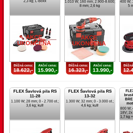
2,3 kg; L-Boxx
1.010 W; 160 mm; 2.900-8.600;
400 W; 
8 mm; 2,6 kg
5 m
AKCE
AKCE
UKONČENA
U
UKONČENA
Běžná cena:
Akční cena:
Běžná cena:
Akční cena:
Běžná
18.622,-
15.990,-
16.323,-
13.990,-
12.4
FLEX Šavlová pila RS
FLEX Šavlová pila RS
FLE
brusk
11-28
13-32
BRE 
1.100 W; 28 mm; 0 - 2.700 ot.;
1.300 W; 32 mm; 0 - 3.000 ot.;
mot
3,6 kg; kufr
4,6 kg; kufr
800 W; 
18V; 2x
1,7 kg +