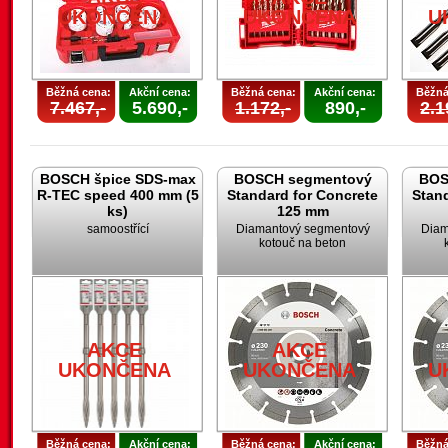
UKONČENA
UKONČENA
U
Běžná cena:
Akční cena:
Běžná cena:
Akční cena:
Běžná
7.467,-
5.690,-
1.172,-
890,-
2.1
BOSCH špice SDS-max
BOSCH segmentový
BOS
R-TEC speed 400 mm (5
Standard for Concrete
Stand
ks)
125 mm
samoostřící
Diamantový segmentový
Diam
kotouč na beton
AKCE
AKCE
UKONČENA
UKONČENA
U
Běžná cena:
Akční cena:
Běžná cena:
Akční cena:
Běžná